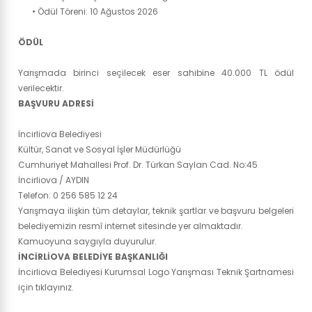
• Ödül Töreni: 10 Ağustos 2026
ÖDÜL
Yarışmada birinci seçilecek eser sahibine 40.000 TL ödül
verilecektir.
BAŞVURU ADRESİ
İncirliova Belediyesi
Kültür, Sanat ve Sosyal İşler Müdürlüğü
Cumhuriyet Mahallesi Prof. Dr. Türkan Saylan Cad. No:45
İncirliova / AYDIN
Telefon: 0 256 585 12 24
Yarışmaya ilişkin tüm detaylar, teknik şartlar ve başvuru belgeleri
belediyemizin resmî internet sitesinde yer almaktadır.
Kamuoyuna saygıyla duyurulur.
İNCİRLİOVA BELEDİYE BAŞKANLIĞI
İncirliova Belediyesi Kurumsal Logo Yarışması Teknik Şartnamesi
için tıklayınız.