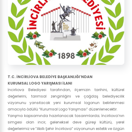
T.C. İNCİRLİOVA BELEDİYE BAŞKANLIĞI’NDAN
KURUMSAL LOGO YARIŞMASI İLANI
İncirliova Belediyesi tarafından, ilçemizin tarihini, kültürel
değerlerini, tarımsal zenginliğini ve çağdaş belediyecilik
vizyonunu yansıtacak yeni kurumsal logonun belirlenmesi
amacıyla ödüllü “Kurumsal Logo Yarışması” düzenlenecektir.
Yarışma kapsamında hazırlanacak tasarımlarda; İncirliova’nın
simgesi olan incir, geleneksel deve güreşi kültürü, yerel
değerlerimiz ve “Akıllı Şehir İncirliova” vizyonunun estetik ve özgün