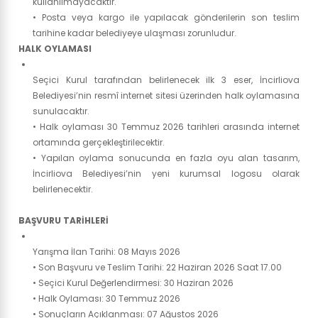
kullanılmayacaktır.
• Posta veya kargo ile yapılacak gönderilerin son teslim
tarihine kadar belediyeye ulaşması zorunludur.
HALK OYLAMASI
Seçici Kurul tarafından belirlenecek ilk 3 eser, İncirliova
Belediyesi’nin resmî internet sitesi üzerinden halk oylamasına
sunulacaktır.
• Halk oylaması 30 Temmuz 2026 tarihleri arasında internet
ortamında gerçekleştirilecektir.
• Yapılan oylama sonucunda en fazla oyu alan tasarım,
İncirliova Belediyesi’nin yeni kurumsal logosu olarak
belirlenecektir.
BAŞVURU TARİHLERİ
Yarışma İlan Tarihi: 08 Mayıs 2026
• Son Başvuru ve Teslim Tarihi: 22 Haziran 2026 Saat 17.00
• Seçici Kurul Değerlendirmesi: 30 Haziran 2026
• Halk Oylaması: 30 Temmuz 2026
• Sonuçların Açıklanması: 07 Ağustos 2026