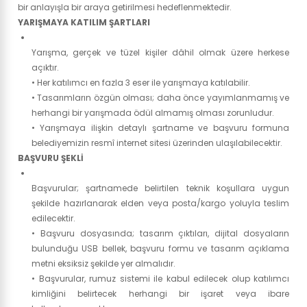
bir anlayışla bir araya getirilmesi hedeflenmektedir.
YARIŞMAYA KATILIM ŞARTLARI
Yarışma, gerçek ve tüzel kişiler dâhil olmak üzere herkese
açıktır.
• Her katılımcı en fazla 3 eser ile yarışmaya katılabilir.
• Tasarımların özgün olması; daha önce yayımlanmamış ve
herhangi bir yarışmada ödül almamış olması zorunludur.
• Yarışmaya ilişkin detaylı şartname ve başvuru formuna
belediyemizin resmî internet sitesi üzerinden ulaşılabilecektir.
BAŞVURU ŞEKLİ
Başvurular; şartnamede belirtilen teknik koşullara uygun
şekilde hazırlanarak elden veya posta/kargo yoluyla teslim
edilecektir.
• Başvuru dosyasında; tasarım çıktıları, dijital dosyaların
bulunduğu USB bellek, başvuru formu ve tasarım açıklama
metni eksiksiz şekilde yer almalıdır.
• Başvurular, rumuz sistemi ile kabul edilecek olup katılımcı
kimliğini belirtecek herhangi bir işaret veya ibare