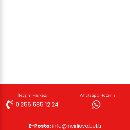
İletişim Merkezi
Whatsapp Hattımız
0 256 585 12 24
E-Posta:
info@incirliova.bel.tr