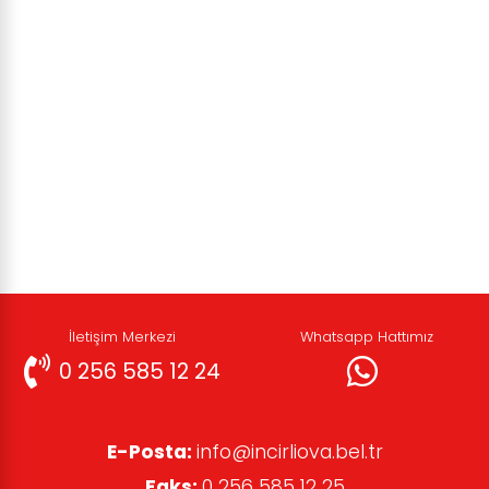
İletişim Merkezi
Whatsapp Hattımız
0 256 585 12 24
E-Posta:
info@incirliova.bel.tr
Faks:
0 256 585 12 25