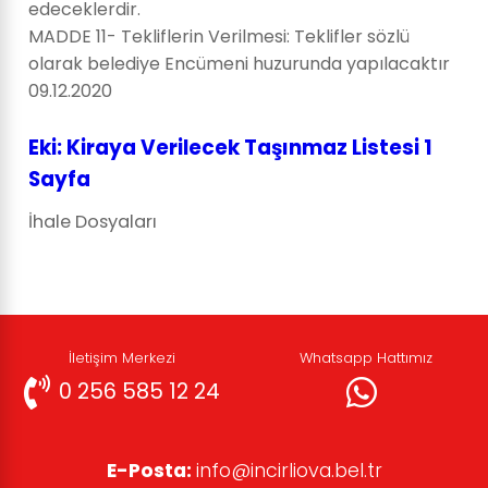
edeceklerdir.
MADDE 11- Tekliflerin Verilmesi: Teklifler sözlü
olarak belediye Encümeni huzurunda yapılacaktır
09.12.2020
Eki: Kiraya Verilecek Taşınmaz Listesi 1
Sayfa
İhale Dosyaları
İletişim Merkezi
Whatsapp Hattımız
0 256 585 12 24
E-Posta:
info@incirliova.bel.tr