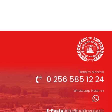
İletişim Merkezi
0 256 585 12 24
Whatsapp Hattımız
E-Posta:
info@incirliova.bel.tr