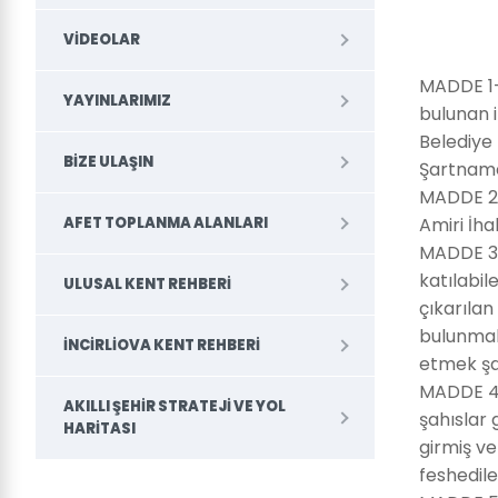
VIDEOLAR
MADDE 1- 
YAYINLARIMIZ
bulunan i
Belediye
BIZE ULAŞIN
Şartname 
MADDE 2- 
Amiri İha
AFET TOPLANMA ALANLARI
MADDE 3- 
katılabil
ULUSAL KENT REHBERI
çıkarılan
bulunmak,
İNCIRLIOVA KENT REHBERI
etmek şar
MADDE 4- 
AKILLI ŞEHIR STRATEJI VE YOL
şahıslar 
HARITASI
girmiş v
feshedile