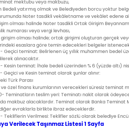
eminat mektubu veya makbuzu,
Bedeli yatırmış olmak ve Belediyeden borcu yoktur belge
urumunda Noter tasdikli vekâletname ve vekâlet edene a
işim olması halinde Noter tasdikli Ortak Girişim Beyannam
lik numarası veya vergi levhası,
girişim olması halinde; ortak girişimi oluşturan gerçek veya 
indeki esaslara göre temin edecekleri belgeler istenecekt
 Geçici teminat: Belirlenen üç yıllık muhammen bedel üz
lerek alınacaktır.
Kesin teminat: İhale bedeli üzerinden % 6 (yüzde altı) ni
Geçici ve Kesin teminat olarak şunlar alınır:
eki Türk Parası
ve özel finans kurumlarının verecekleri süresiz teminat 
- Teminatların teslim yeri: Teminatı nakit olarak ödeyec
ında makbuz alacaklardır. Teminat olarak Banka Teminat
 diğer evraklarla birlikte ibraz edeceklerdir.
 Tekliflerin Verilmesi: Teklifler sözlü olarak belediye En
raya Verilecek Taşınmaz Listesi 1 Sayfa