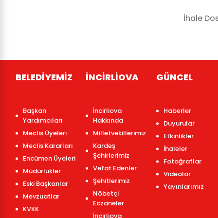
İhale Dos
BELEDİYEMİZ
İNCİRLİOVA
GÜNCEL
Başkan
İncirliova
Haberler
Yardımcıları
Hakkında
Duyurular
Meclis Üyeleri
Milletvekillerimiz
Etkinlikler
Meclis Kararları
Kardeş
İhaleler
Şehirlerimiz
Encümen Üyeleri
Fotoğraflar
Vefat Edenler
Müdürlükler
Videolar
Şehitlerimiz
Eski Başkanlar
Yayınlarımız
Nöbetçi
Mevzuatlar
Eczaneler
KVKK
İncirliova