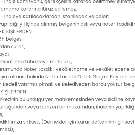
 İhale komisyonu, gerekçesini kararda belirtmek suretiy
yapmama kararına itiraz edilemez.
 İhaleye Katılacaklardan İstenilecek Belgeler:
yapıldığı yıl içinde alınmış belgenin aslı veya noter tasdikli
K KİŞİLERDEN:
h belgesi,
dan sureti,
aydı,
eminat mektubu veya makbuzu,
urumunda Noter tasdikli vekâletname ve vekâlet edene a
işim olması halinde Noter tasdikli Ortak Girişim Beyannam
Bedeli yatırmış olmak ve Belediyeden borcu yoktur belge
 KİŞİLERDEN:
rkezinin bulunduğu yer mahkemesinden veya siciline kayıt
dürlüğünden veya benzeri bir makamdan, ihalenin yapıldığı yıl
e,
dikli imza sirküsü, (Dernekler için karar defterinin ilgili say
mesi),