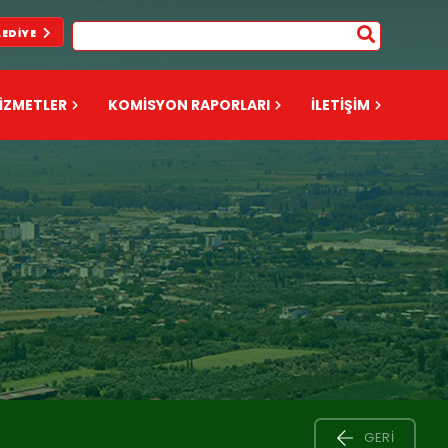
LEDIYE
İZMETLER
KOMİSYON RAPORLARI
İLETİŞİM
GERI