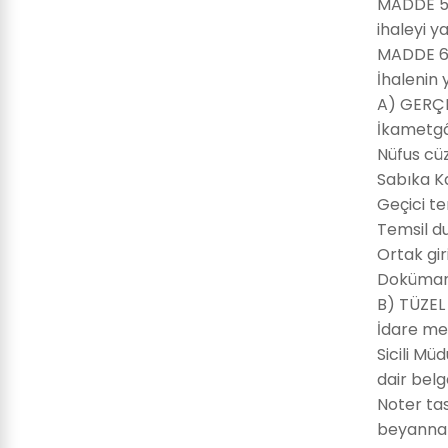
MADDE 5-
ihaleyi 
MADDE 6-
İhalenin 
A) GERÇE
İkametgâ
Nüfus cüz
Sabıka K
Geçici t
Temsil d
Ortak gir
Doküman 
B) TÜZEL
İdare me
Sicili Mü
dair belg
Noter tas
beyanna