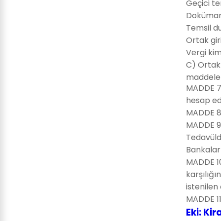
Geçici t
Doküman 
Temsil d
Ortak gir
Vergi kim
C) Ortak 
maddeler
MADDE 7-
hesap edi
MADDE 8- 
MADDE 9- 
Tedavüld
Bankalar 
MADDE 10
karşılığ
istenilen
MADDE 11-
Eki: Ki