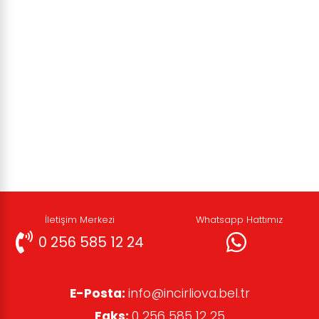
İletişim Merkezi
Whatsapp Hattımız
0 256 585 12 24
E-Posta:
info@incirliova.bel.tr
Faks:
0 256 585 12 25