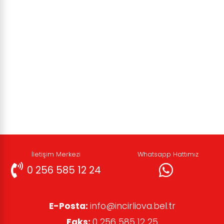
İletişim Merkezi
Whatsapp Hattımız
0 256 585 12 24
E-Posta:
info@incirliova.bel.tr
Faks:
0 256 585 12 25