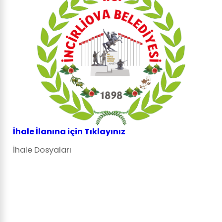
İhale İlanına için Tıklayınız
İhale Dosyaları