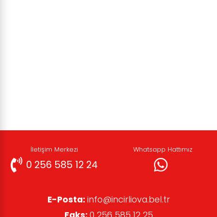
İletişim Merkezi
Whatsapp Hattımız
0 256 585 12 24
E-Posta:
info@incirliova.bel.tr
Faks:
0 256 585 12 25