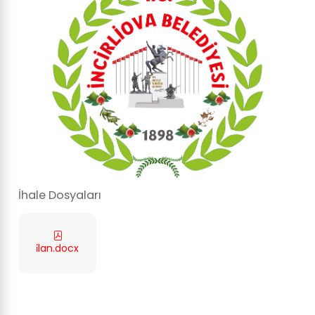
İhale Dosyaları
i̇lan.docx