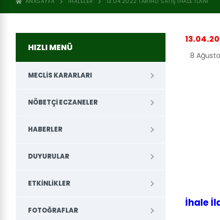
ANASAYFA
İHALELER
13.04.2022 TARIHLI SATIŞ İHALE İLANI
13.04.20
HIZLI MENÜ
8 Ağust
MECLIS KARARLARI
NÖBETÇI ECZANELER
HABERLER
DUYURULAR
ETKINLIKLER
İhale İ
FOTOĞRAFLAR