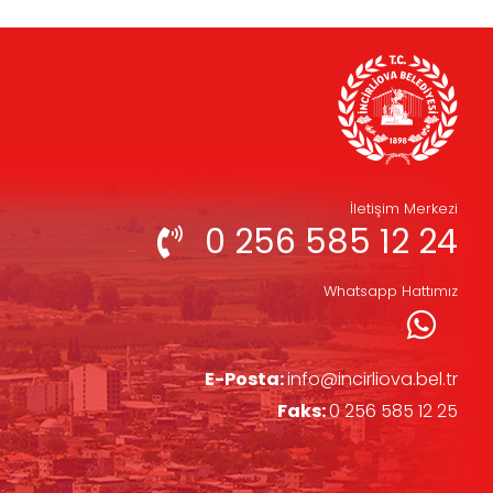
İletişim Merkezi
0 256 585 12 24
Whatsapp Hattımız
E-Posta:
info@incirliova.bel.tr
Faks:
0 256 585 12 25