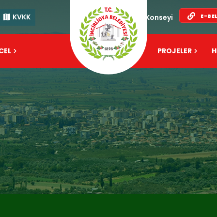
KVKK
E-BE
Kent Konseyi
CEL
FAALİYET
PROJELER
H