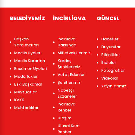
BELEDİYEMİZ
İNCİRLİOVA
GÜNCEL
Başkan
İncirliova
Haberler
Yardımcıları
Hakkında
Duyurular
Meclis Üyeleri
Milletvekillerimiz
Etkinlikler
Meclis Kararları
Kardeş
İhaleler
Şehirlerimiz
Encümen Üyeleri
Fotoğraflar
Vefat Edenler
Müdürlükler
Videolar
Şehitlerimiz
Eski Başkanlar
Yayınlarımız
Nöbetçi
Mevzuatlar
Eczaneler
KVKK
İncirliova
Muhtarlıklar
Rehberi
Ulaşım
Ulusal Kent
Rehberi