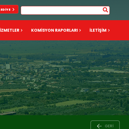
LEDIYE
İZMETLER
KOMİSYON RAPORLARI
İLETİŞİM
GERI