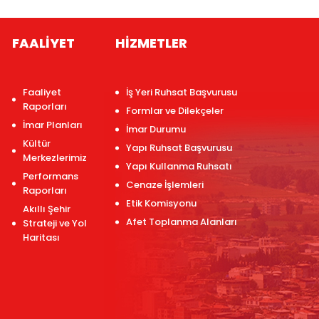
FAALİYET
HİZMETLER
Faaliyet
İş Yeri Ruhsat Başvurusu
Raporları
Formlar ve Dilekçeler
İmar Planları
İmar Durumu
Kültür
Yapı Ruhsat Başvurusu
Merkezlerimiz
Yapı Kullanma Ruhsatı
Performans
Cenaze İşlemleri
Raporları
Etik Komisyonu
Akıllı Şehir
Afet Toplanma Alanları
Strateji ve Yol
Haritası