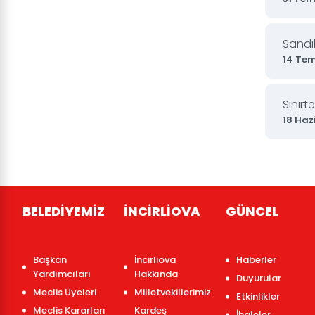
Sandık
14 Te
Sınır
18 Haz
BELEDİYEMİZ
İNCİRLİOVA
GÜNCEL
Başkan
İncirliova
Haberler
Yardımcıları
Hakkında
Duyurular
Meclis Üyeleri
Milletvekillerimiz
Etkinlikler
Meclis Kararları
Kardeş
İhaleler