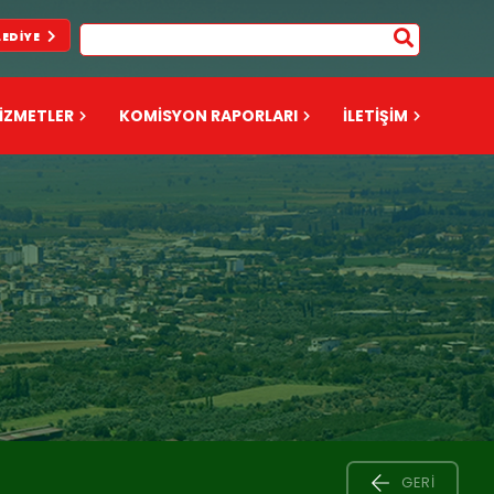
LEDIYE
İZMETLER
KOMİSYON RAPORLARI
İLETİŞİM
GERI