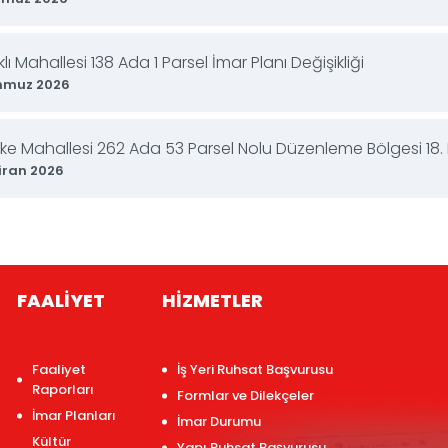
lı Mahallesi 138 Ada 1 Parsel İmar Planı Değişikliği
mmuz 2026
teke Mahallesi 262 Ada 53 Parsel Nolu Düzenleme Bölgesi 1
iran 2026
FAALİYET
HİZMETLER
Faaliyet
İş Yeri Ruhsat Başvurusu
Raporları
Formlar ve Dilekçeler
İmar Planları
İmar Durumu
Kültür
Yapı Ruhsat Başvurusu