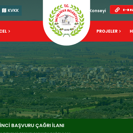
KVKK
E-BE
Kent Konseyi
CEL
FAALİYET
PROJELER
H
ŞİNCİ BAŞVURU ÇAĞRI İLANI