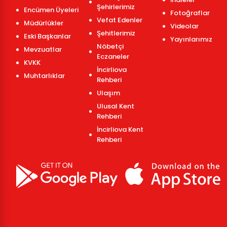
Şehirlerimiz
Encümen Üyeleri
Fotoğraflar
Vefat Edenler
Müdürlükler
Videolar
Şehitlerimiz
Eski Başkanlar
Yayınlarımız
Nöbetçi
Mevzuatlar
Eczaneler
KVKK
İncirliova
Muhtarlıklar
Rehberi
Ulaşım
Ulusal Kent
Rehberi
İncirliova Kent
Rehberi