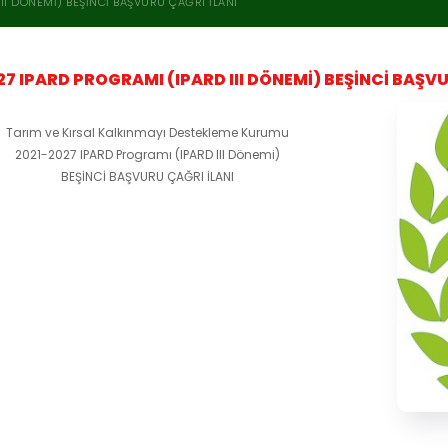
II DÖNEMI) BEŞİNCİ BAŞVURU ÇAĞRI İLANI
27 IPARD PROGRAMI (IPARD III DÖNEMI) BEŞİNCİ BAŞVU
Tarım ve Kırsal Kalkınmayı Destekleme Kurumu
2021-2027 IPARD Programı (IPARD III Dönemi)
BEŞİNCİ BAŞVURU ÇAĞRI İLANI