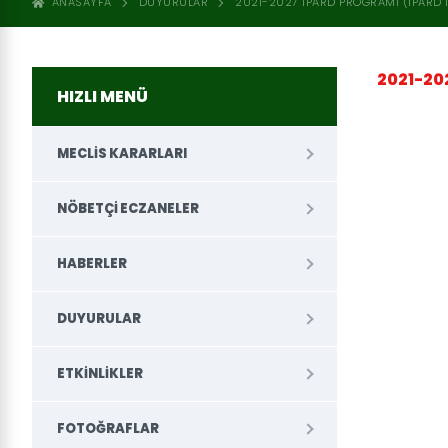
ANASAYFA
DUYURULAR
2021-2027 IPARD PROGRAMI (IPARD I
2021-20
HIZLI MENÜ
MECLIS KARARLARI
NÖBETÇI ECZANELER
HABERLER
DUYURULAR
ETKINLIKLER
FOTOĞRAFLAR