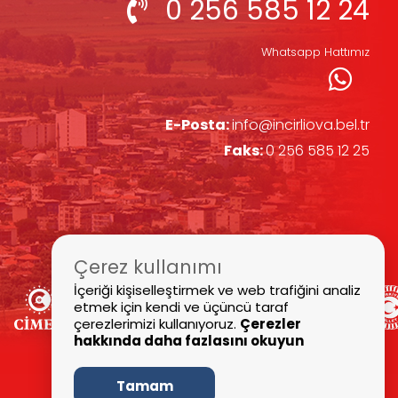
0 256 585 12 24
Whatsapp Hattımız
E-Posta:
info@incirliova.bel.tr
Faks:
0 256 585 12 25
Çerez kullanımı
İçeriği kişiselleştirmek ve web trafiğini analiz
etmek için kendi ve üçüncü taraf
çerezlerimizi kullanıyoruz.
Çerezler
hakkında daha fazlasını okuyun
Tamam