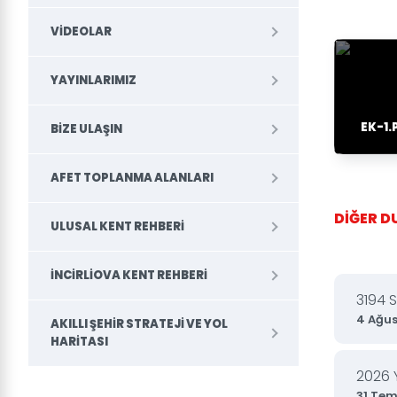
VIDEOLAR
YAYINLARIMIZ
EK-1.
BIZE ULAŞIN
AFET TOPLANMA ALANLARI
DİĞER 
ULUSAL KENT REHBERI
İNCIRLIOVA KENT REHBERI
3194 
4 Ağus
AKILLI ŞEHIR STRATEJI VE YOL
HARITASI
2026 
31 Te